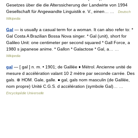
Gesetzes über die die Alterssicherung der Landwirte von 1994
Gesellschaft für Angewandte Linguistik e. V., einen… …
Deutsch
Wikipedia
Gal
— is usually a casual term for a woman. It can also refer to: *
Gal Costa A Brazilian Bossa Nova singer. * Gal (unit), short for
Galileo Unit: one centimeter per second squared * Gall Force, a
1980 s japanese anime. * Gallon * Galactose * Gal, a… …
Wikipedia
gal
— [ gal ] n. m. • 1901; de Galilée ♦ Métrol. Ancienne unité de
mesure d accélération valant 10 2 mètre par seconde carrée. Des
gals. ⊗ HOM. Gale, galle. ● gal, gals nom masculin (de Galilée,
nom propre) Unité C.G.S. d accélération (symbole Gal)… …
Encyclopédie Universelle