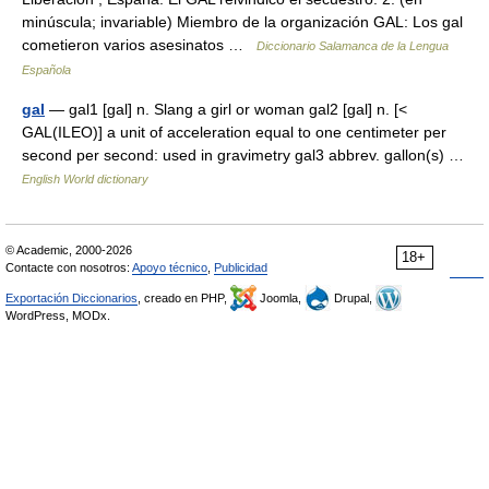
minúscula; invariable) Miembro de la organización GAL: Los gal
cometieron varios asesinatos …
Diccionario Salamanca de la Lengua
Española
gal
— gal1 [gal] n. Slang a girl or woman gal2 [gal] n. [<
GAL(ILEO)] a unit of acceleration equal to one centimeter per
second per second: used in gravimetry gal3 abbrev. gallon(s) …
English World dictionary
© Academic, 2000-2026
18+
Contacte con nosotros:
Apoyo técnico
,
Publicidad
Exportación Diccionarios
, creado en PHP,
Joomla,
Drupal,
WordPress, MODx.