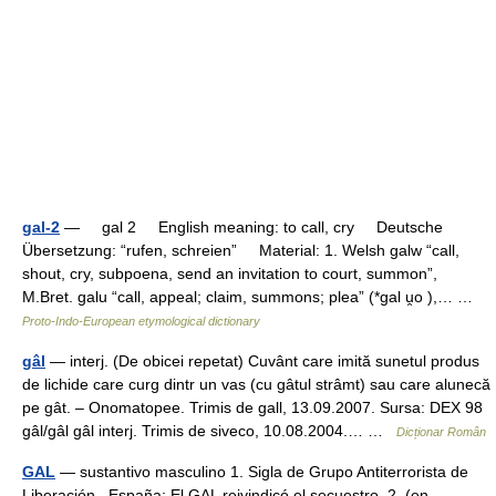
gal-2
— gal 2 English meaning: to call, cry Deutsche
Übersetzung: “rufen, schreien” Material: 1. Welsh galw “call,
shout, cry, subpoena, send an invitation to court, summon”,
M.Bret. galu “call, appeal; claim, summons; plea” (*gal u̯o ),… …
Proto-Indo-European etymological dictionary
gâl
— interj. (De obicei repetat) Cuvânt care imită sunetul produs
de lichide care curg dintr un vas (cu gâtul strâmt) sau care alunecă
pe gât. – Onomatopee. Trimis de gall, 13.09.2007. Sursa: DEX 98
gâl/gâl gâl interj. Trimis de siveco, 10.08.2004.… …
Dicționar Român
GAL
— sustantivo masculino 1. Sigla de Grupo Antiterrorista de
Liberación , España: El GAL reivindicó el secuestro. 2. (en