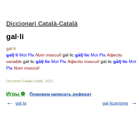
Diccionari Català-Català
gal·li
gal·li
gal|·li
Mot Pla
Nom masculí
gàl·lic
gàl|·lic
Mot Pla
Adjectiu
variable
gàl·lic
gàl|·lic
Mot Pla
Adjectiu masculí
gàl·lic
gàl|·lic
Mot
Pla
Nom masculí
Diccionari Català-Català
.
2013
.
Игры ⚽
Поможем написать реферат
gal·la
gal·licanisme